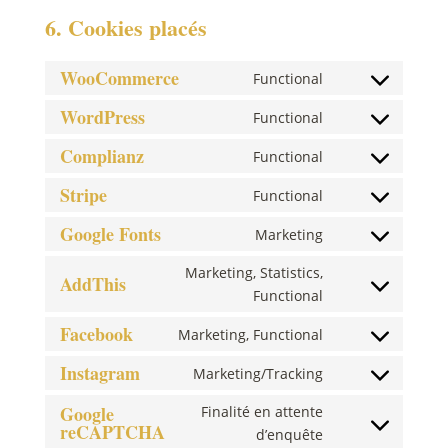
6. Cookies placés
WooCommerce
Functional
Consent
to
WordPress
Functional
Consent
service
to
Complianz
Functional
woocommerce
Consent
service
to
Stripe
Functional
wordpress
Consent
service
to
Google Fonts
Marketing
complianz
Consent
service
to
Marketing, Statistics,
stripe
AddThis
service
Consent
Functional
google-
to
Facebook
Marketing, Functional
fonts
service
Consent
addthis
to
Instagram
Marketing/Tracking
Consent
service
to
Google
Finalité en attente
facebook
reCAPTCHA
service
Consent
d’enquête