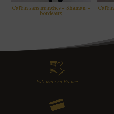
Caftan sans manches « Shaman »
Caftan
bordeaux
210,00
€
210,00
€
Fait main en France