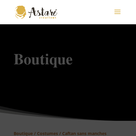
Boutique
Boutique
/
Costumes
/ Caftan sans manches