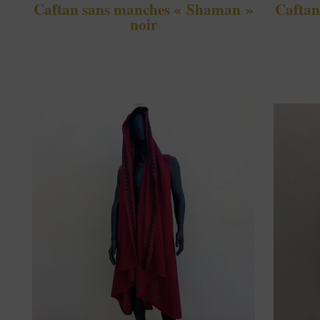
Caftan sans manches « Shaman »
Caftan
noir
210,00
€
210,00
€