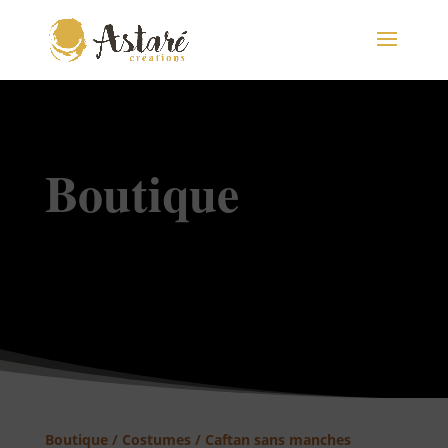
Boutique
Boutique
/
Costumes
/ Caftan sans manches